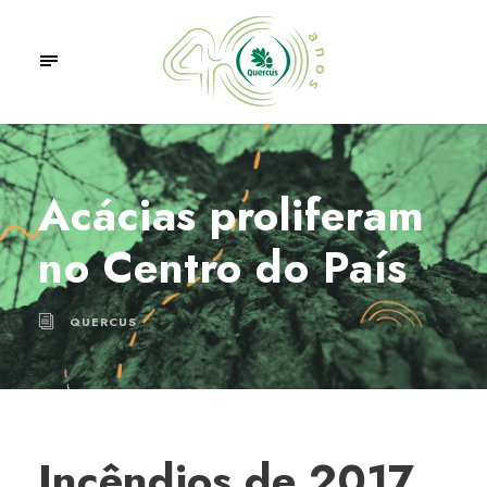
Acácias proliferam
no Centro do País
QUERCUS
Incêndios de 2017